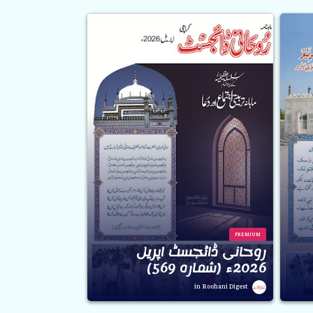
PREMIUM
روحانی ڈائجسٹ اپریل
2026ء (شمارہ 569)
Roohani Digest