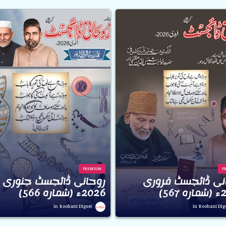
PREMIUM
P
نی ڈائجسٹ فروری
روحانی ڈائجسٹ جنوری
56)
2026ء (شمارہ 566)
Roohani Digest
Roohani Dig