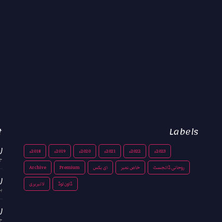
t
Labels
رو
2023ء
2022ء
2021ء
2020ء
2019ء
2018ء
جم
روحانی ڈائجسٹ
خاص نمبر
ای بکس
Premium
Archive
رو
ڈاون لوڈ
لائبریری
بد
رو
جم