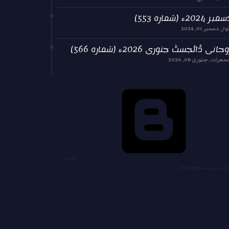
بر 2024ء (شمارہ 553)
وار, دسمبر 01, 2024
حانی ڈائجسٹ جنوری 2026ء (شمارہ 566)
عرات, جنوری 08, 2026
‏تقویت
فتہ بذریعہ Blogger