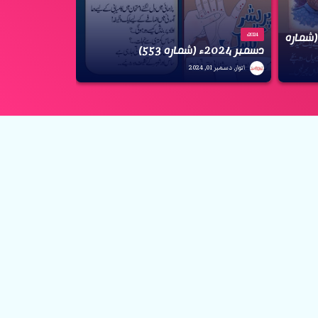
 ڈائجسٹ جنوری 2025ء (شمارہ
2024ء
دسمبر 2024ء (شمارہ 553)
اتوار, دسمبر 01, 2024