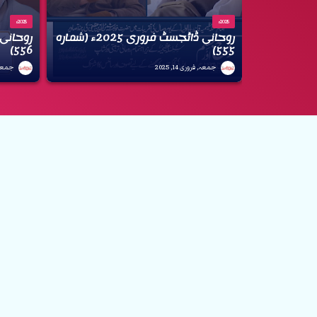
2025ء
2025ء
روحانی ڈائجسٹ فروری 2025ء (شمارہ
556)
555)
جمعہ, فروری 14, 2025
جمعرات, 