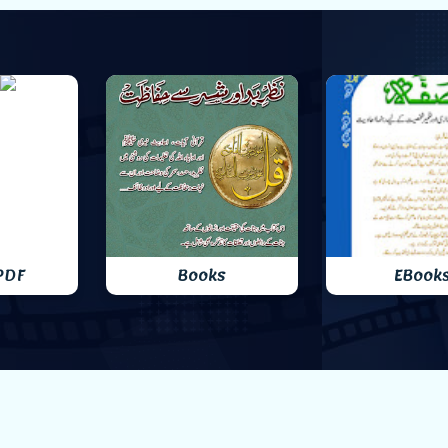
PDF
Books
EBook