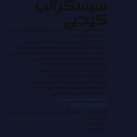
سبسکرائب
کیجیے
اپنے پسندیدہ رسالے ماہنامہ روحانی ڈائجسٹ کے مضامین آن لائن پڑھنے کے لیے بذریعہ ای میل یا
بذریعہ فیس بُک سبسکرائب کیجیے
ہر ماہ روحانی ڈائجسٹ کے نئے مضامین اپنے موبائل فون یا کمپیوٹر پر پڑھیے….
روحانی ڈائجسٹ آن لائن کی سالانہ سبسکرپشن صرف 1000 روپے میں حاصل کیجیے۔
یہ رقم ایزی پیسہ ، جیز کیش، منی آرڈر یا ڈائریکٹ بنک ٹرانسفر کے ذریعے بھجوائی جاسکتی ہے ۔
بذریعہ JazzCash رقم مندرجہ ذیل اکاؤنٹ میں جمع کی جاسکتی ہیں۔
JazzCash : Roohani Digest : 03032546050
بذریعہ Easypay رقم مندرجہ ذیل اکاؤنٹ میں جمع کی جاسکتی ہیں۔
Easypaisa : Roohani Digest : 03418746050
یا پھر اپنی ادائیگی براہ راست ہمارے بینک اکاؤنٹ میں جمع کروائیں.
Roohani Digest : IBAN PK19 HABB0015000002382903
رقم ارسال کرکے اس ای میل یا فون نمبر پر میسج کردیں
manageroohanidigest@gmail.com
03418746050
آپ کا گراں قدر تعاون ادارہ روحانی ڈائجسٹ کی طرف سے قارئین کی بہتر خدمت کے لیے معاون ہوگا۔
مزید رابطے کے لیے
سرکیولیشن مینیجر
02136606329