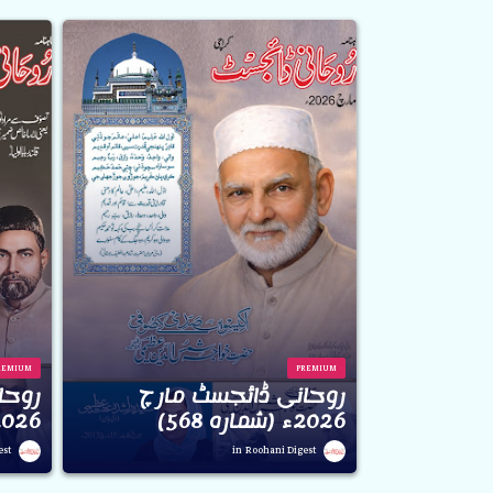
REMIUM
PREMIUM
روحانی ڈائجسٹ مارچ
روحا
2026ء (شمارہ 568)
2026ء (شمارہ 7
est
Roohani Digest