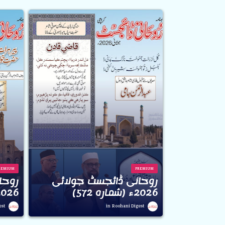
REMIUM
PREMIUM
روحانی ڈائجسٹ جولائی
روحا
2026ء (شمارہ 572)
2026ء (شمارہ 1
est
Roohani Digest