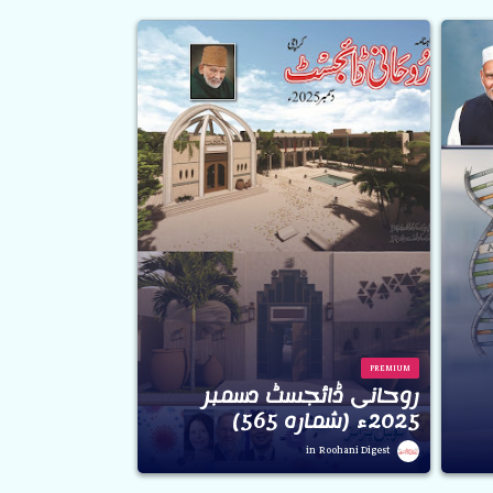
PREMIUM
روحانی ڈائجسٹ دسمبر
2025ء (شمارہ 565)
Roohani Digest