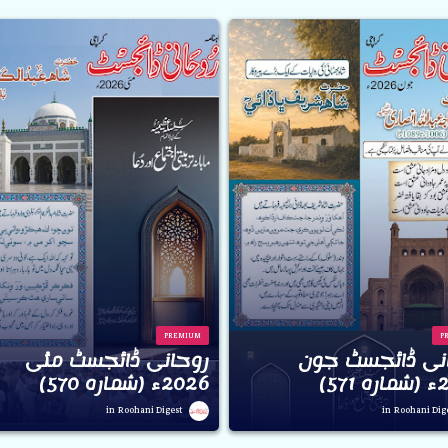
PREMIUM
P
نی ڈائجسٹ جون
روحانی ڈائجسٹ مئی
57)
2026ء (شمارہ 570)
Roohani Digest
Roohani Dig